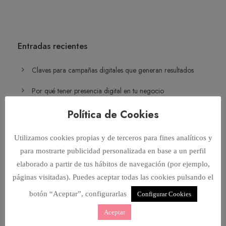
Entradas recientes
Claves para campañas digitales que generan resultados
Por qué tener presencia digital en tu negocio
Estrategia de contenidos paso a paso: guía práctica
Política de Cookies
Qué es segmentación digital y cómo aplicarla
Utilizamos cookies propias y de terceros para fines analíticos y
para mostrarte publicidad personalizada en base a un perfil
Qué significa marketing personalizado: guía 2026
elaborado a partir de tus hábitos de navegación (por ejemplo,
páginas visitadas). Puedes aceptar todas las cookies pulsando el
botón “Aceptar”, configurarlas
Configurar Cookies
Archivos
Aceptar
julio 2026