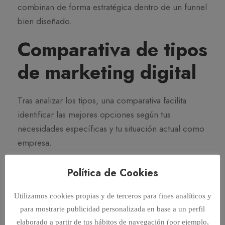
combinan de forma estratégica dentro de un funnel
bien diseñado.
Comparativa de tipos
de marketing digital
Tras analizar los tipos, una comparativa facilita
identificar las mejores opciones según tus
necesidades específicas y tu situación actual como
empresa.
Política de Cookies
Tipo
ROI
Velocidad
Mejor para
estimado
de
Utilizamos cookies propias y de terceros para fines analíticos y
resultados
para mostrarte publicidad personalizada en base a un perfil
elaborado a partir de tus hábitos de navegación (por ejemplo,