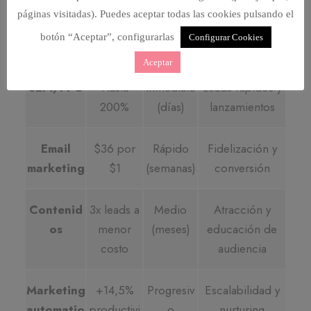
SEO
Hasta
Lento (3 a
Visibilidad
páginas visitadas). Puedes aceptar todas las cookies pulsando el
748%
12 meses)
orgánica
botón “Aceptar”, configurarlas
Configurar Cookies
sostenida
Aceptar
SEM/PPC
Hasta
Inmediato
Leads rápidos y
200%
(días)
lanzamientos
Email
$36 por
Rápido
Fidelización y
marketing
$1
(semanas)
conversión
Contenid
3x leads a
Medio
Atracción y
os
menor
(meses)
educación de
costo
audiencia
Marketing
+14,5%
Progresiv
Escalabilidad y
automatio
productivi
o
nurturing