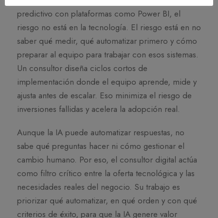
herramientas como Zapier o Make, o análisis
predictivo con plataformas como Power BI, el
riesgo no está en la tecnología. El riesgo está en no
saber qué medir, qué automatizar primero y cómo
preparar al equipo para trabajar con esos sistemas.
Un consultor diseña ciclos cortos de
implementación donde el equipo aprende, mide y
ajusta antes de escalar. Eso minimiza el riesgo de
inversiones fallidas y acelera la adopción real.
Aunque la IA puede automatizar respuestas, no
sabe qué preguntas hacer ni cómo gestionar el
cambio humano. Por eso, el consultor digital actúa
como filtro crítico entre la oferta tecnológica y las
necesidades reales del negocio. Su trabajo es
priorizar qué automatizar, en qué orden y con qué
criterios de éxito, para que la IA genere valor