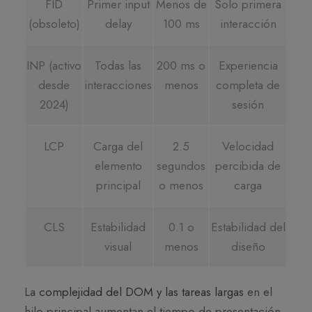
FID
Primer input
Menos de
Solo primera
(obsoleto)
delay
100 ms
interacción
INP (activo
Todas las
200 ms o
Experiencia
desde
interacciones
menos
completa de
2024)
sesión
LCP
Carga del
2.5
Velocidad
elemento
segundos
percibida de
principal
o menos
carga
CLS
Estabilidad
0.1 o
Estabilidad del
visual
menos
diseño
La
complejidad del DOM y las tareas largas
en el
hilo principal aumentan el tiempo de presentación