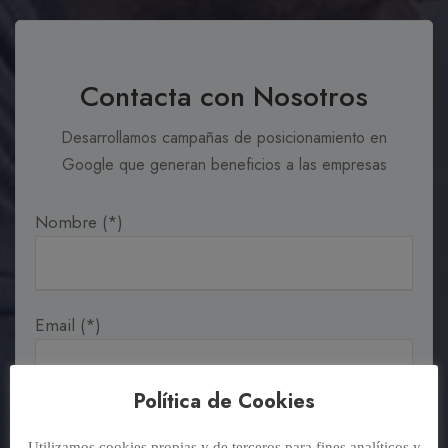
Contacta con Nosotros
Desarrollamos campañas de posicionamiento en
Google que generan beneficios a las empresas
Nombre (*)
Email (*)
Política de Cookies
Teléfono
Utilizamos cookies propias y de terceros para fines analíticos y