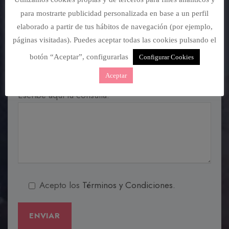
para mostrarte publicidad personalizada en base a un perfil
elaborado a partir de tus hábitos de navegación (por ejemplo,
páginas visitadas). Puedes aceptar todas las cookies pulsando el
Web (*)
botón “Aceptar”, configurarlas
Configurar Cookies
Aceptar
Escribe aqui tu consulta:
Acepto los
Términos y Condiciones.